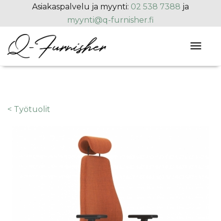
Hyppää pääsisältöön
Asiakaspalvelu ja myynti:
02 538 7388
ja
myynti@q-furnisher.fi
Toggl
naviga
< Työtuolit