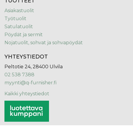
TUOTTEET
Asiakastuolit
Työtuolit
Satulatuolit
Pöydät ja sermit
Nojatuolit, sohvat ja sohvapöydät
YHTEYSTIEDOT
Peltotie 24, 28400 Ulvila
02 538 7388
myynti@q-furnisher.fi
Kaikki yhteystiedot