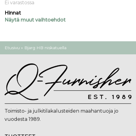
Ei varastossa
Hinnat
Näytä muut vaihtoehdot
Olet täällä
Etusivu
» Bjarg HB niskatuella
Toimisto- ja julkitilakalusteiden maahantuoja jo
vuodesta 1989.