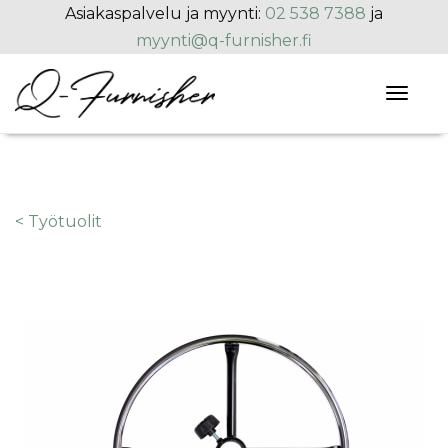
Hyppää pääsisältöön
Asiakaspalvelu ja myynti:
02 538 7388
ja
myynti@q-furnisher.fi
Toggl
naviga
< Työtuolit