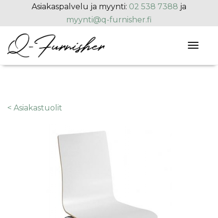
Hyppää pääsisältöön
Asiakaspalvelu ja myynti:
02 538 7388
ja
myynti@q-furnisher.fi
Toggl
naviga
< Asiakastuolit