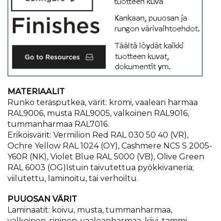
MATERIAALIT
Runko teräsputkea, värit: kromi, vaalean harmaa
RAL9006, musta RAL9005, valkoinen RAL9016,
tummanharmaa RAL7016.
Erikoisvärit: Vermilion Red RAL 030 50 40 (VR),
Ochre Yellow RAL 1024 (OY), Cashmere NCS S 2005-
Y60R (NK), Violet Blue RAL 5000 (VB), Olive Green
RAL 6003 (OG)Istuin taivutettua pyökkivaneria;
viilutettu, laminoitu, tai verhoiltu.
PUUOSAN VÄRIT
Laminaatit: koivu, musta, tummanharmaa,
valkoinen, sininen, vaaleanharmaa, kiivi, tammi.