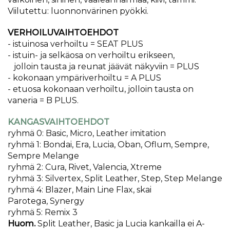
Viilutettu: luonnonvärinen pyökki.
VERHOILUVAIHTOEHDOT
- istuinosa verhoiltu = SEAT PLUS
- istuin- ja selkäosa on verhoiltu erikseen,
jolloin tausta ja reunat jäävät näkyviin = PLUS
- kokonaan ympäriverhoiltu = A PLUS
- etuosa kokonaan verhoiltu, jolloin tausta on
vaneria = B PLUS.
KANGASVAIHTOEHDOT
ryhmä 0: Basic, Micro, Leather imitation
ryhmä 1: Bondai, Era, Lucia, Oban, Oflum, Sempre,
Sempre Melange
ryhmä 2: Cura, Rivet, Valencia, Xtreme
ryhmä 3: Silvertex, Split Leather, Step, Step Melange
ryhmä 4: Blazer, Main Line Flax, skai
Parotega, Synergy
ryhmä 5: Remix 3
Huom.
Split Leather, Basic ja Lucia kankailla ei A-