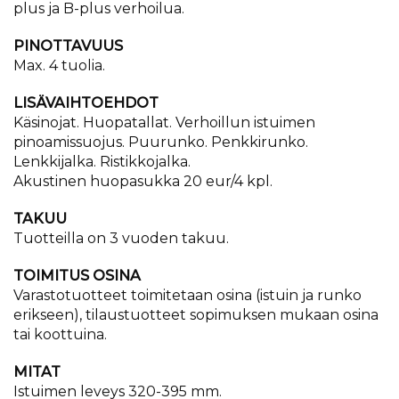
plus ja B-plus verhoilua.
PINOTTAVUUS
Max. 4 tuolia.
LISÄVAIHTOEHDOT
Käsinojat. Huopatallat. Verhoillun istuimen
pinoamissuojus. Puurunko. Penkkirunko.
Lenkkijalka. Ristikkojalka.
Akustinen huopasukka 20 eur/4 kpl.
TAKUU
​Tuotteilla on 3 vuoden takuu.
TOIMITUS OSINA
Varastotuotteet toimitetaan osina (istuin ja runko
erikseen), tilaustuotteet sopimuksen mukaan osina
tai koottuina.
MITAT
Istuimen leveys 320-395 mm.