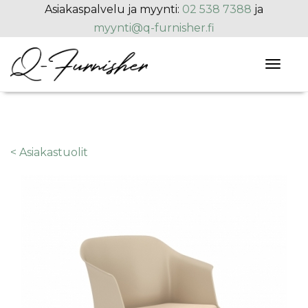
Hyppää pääsisältöön
Asiakaspalvelu ja myynti:
02 538 7388
ja
myynti@q-furnisher.fi
Toggl
naviga
< Asiakastuolit