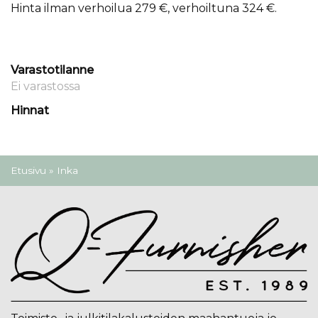
Hinta ilman verhoilua 279 €, verhoiltuna 324 €.
Varastotilanne
Ei varastossa
Hinnat
Olet täällä
Etusivu
» Inka