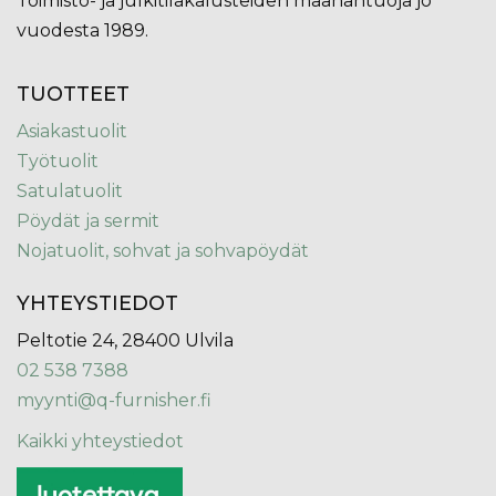
Toimisto- ja julkitilakalusteiden maahantuoja jo
vuodesta 1989.
TUOTTEET
Asiakastuolit
Työtuolit
Satulatuolit
Pöydät ja sermit
Nojatuolit, sohvat ja sohvapöydät
YHTEYSTIEDOT
Peltotie 24, 28400 Ulvila
02 538 7388
myynti@q-furnisher.fi
Kaikki yhteystiedot