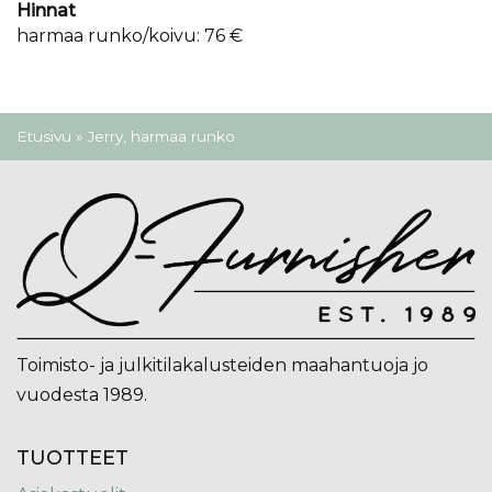
Hinnat
harmaa runko/koivu: 76 €
Olet täällä
Etusivu
» Jerry, harmaa runko
Toimisto- ja julkitilakalusteiden maahantuoja jo
vuodesta 1989.
TUOTTEET