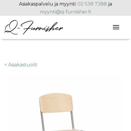
Hyppää pääsisältöön
Asiakaspalvelu ja myynti:
02 538 7388
ja
myynti@q-furnisher.fi
Toggl
naviga
< Asiakastuolit