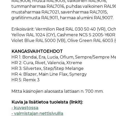
RAL9006, musta RAL9005, valkoinen RAL9016,
tummanharmaa RAL7016, puhdas valkoinen RAL90
mustaharmaa RAL7021, savenharmaa RAL7015,
grafiitinmusta RAL9011, harmaa alumiini RAL9007.
Erikoisvärit: Vermilion Red RAL 030 50 40 (VR), Oc
Yellow RAL 1024 (OY), Cashmere NCS S 2005-Y60R 
Violet Blue RAL 5000 (VB), Olive Green RAL 6003 
KANGASVAIHTOEHDOT
HR 1: Bondai, Era, Lucia, Oflum, Sempre/Sempre M
HR 2: Cura, Rivet, Valencia, Xtreme
HR 3: Silvertex, Step/Step Melange
HR 4: Blazer, Main Line Flax, Synergy
HR 5: Remix 3
Mitta käsinojien alaosasta lattiaan n. 700 mm.
Kuvia ja lisätietoa tuoleista (linkit):
- kuvastossa
- valmistajan nettisivuilla