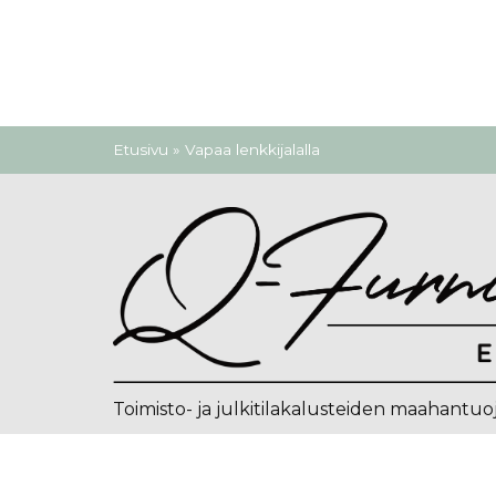
Olet täällä
Etusivu
» Vapaa lenkkijalalla
Toimisto- ja julkitilakalusteiden maahantuo