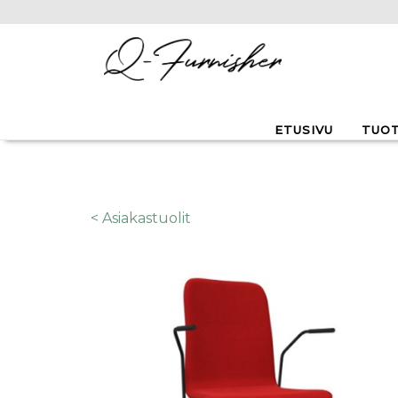
Hyppää pääsisältöön
ETUSIVU
TUO
< Asiakastuolit