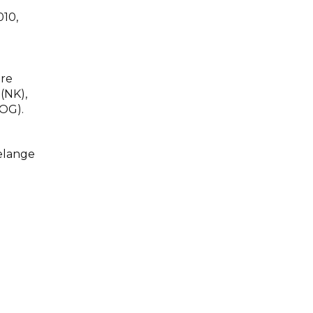
10,
hre
(NK),
(OG).
elange