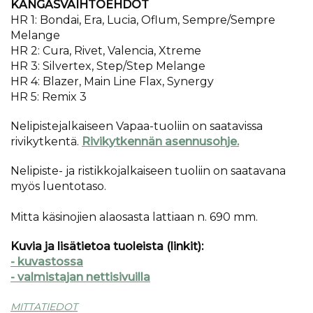
KANGASVAIHTOEHDOT
HR 1: Bondai, Era, Lucia, Oflum, Sempre/Sempre
Melange
HR 2: Cura, Rivet, Valencia, Xtreme
HR 3: Silvertex, Step/Step Melange
HR 4: Blazer, Main Line Flax, Synergy
HR 5: Remix 3
Nelipistejalkaiseen Vapaa-tuoliin on saatavissa
rivikytkentä.
Rivikytkennän asennusohje.
Nelipiste- ja ristikkojalkaiseen tuoliin on saatavana
myös luentotaso.
Mitta käsinojien alaosasta lattiaan n. 690 mm.
Kuvia ja lisätietoa tuoleista (linkit):
- kuvastossa
- valmistajan nettisivuilla
MITTATIEDOT