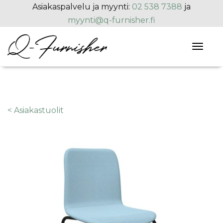
Hyppää pääsisältöön
Asiakaspalvelu ja myynti:
02 538 7388
ja
myynti@q-furnisher.fi
Toggl
naviga
< Asiakastuolit