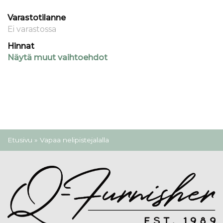
Varastotilanne
Ei varastossa
Hinnat
Näytä muut vaihtoehdot
Olet täällä
Etusivu
» Vapaa nelipistejalalla