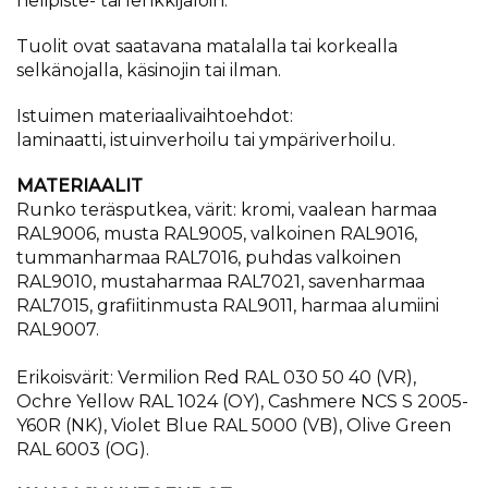
nelipiste- tai lenkkijaloin.
Tuolit ovat saatavana matalalla tai korkealla
selkänojalla, käsinojin tai ilman.
Istuimen materiaalivaihtoehdot:
laminaatti, istuinverhoilu tai ympäriverhoilu.
MATERIAALIT
Runko teräsputkea, värit: kromi, vaalean harmaa
RAL9006, musta RAL9005, valkoinen RAL9016,
tummanharmaa RAL7016, puhdas valkoinen
RAL9010, mustaharmaa RAL7021, savenharmaa
RAL7015, grafiitinmusta RAL9011, harmaa alumiini
RAL9007.
Erikoisvärit: Vermilion Red RAL 030 50 40 (VR),
Ochre Yellow RAL 1024 (OY), Cashmere NCS S 2005-
Y60R (NK), Violet Blue RAL 5000 (VB), Olive Green
RAL 6003 (OG).