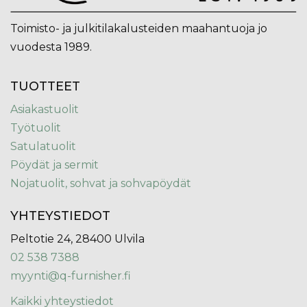
Toimisto- ja julkitilakalusteiden maahantuoja jo
vuodesta 1989.
TUOTTEET
Asiakastuolit
Työtuolit
Satulatuolit
Pöydät ja sermit
Nojatuolit, sohvat ja sohvapöydät
YHTEYSTIEDOT
Peltotie 24, 28400 Ulvila
02 538 7388
myynti@q-furnisher.fi
Kaikki yhteystiedot