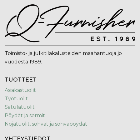
Toimisto- ja julkitilakalusteiden maahantuoja jo
vuodesta 1989.
TUOTTEET
Asiakastuolit
Työtuolit
Satulatuolit
Pöydät ja sermit
Nojatuolit, sohvat ja sohvapöydät
YHTEYSTIEDOT