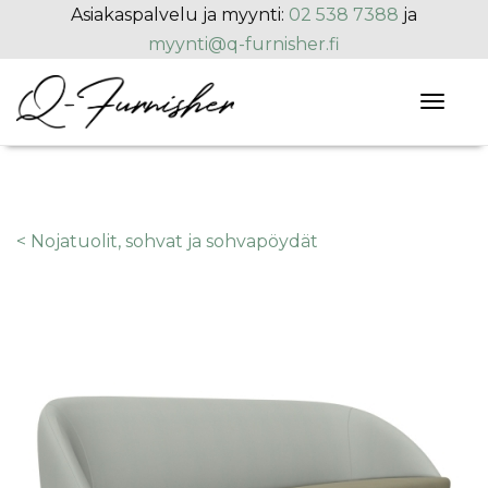
Hyppää pääsisältöön
Asiakaspalvelu ja myynti:
02 538 7388
ja
myynti@q-furnisher.fi
Toggl
naviga
< Nojatuolit, sohvat ja sohvapöydät