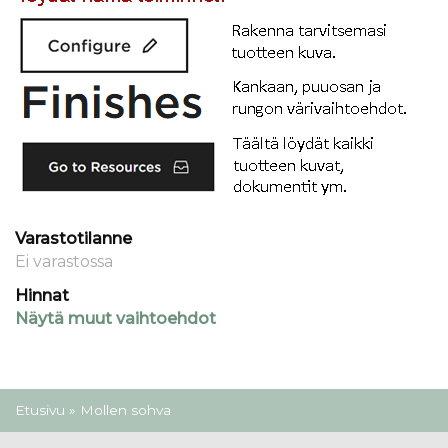
Varastotilanne
Ei varastossa
Hinnat
Näytä muut vaihtoehdot
Olet täällä
Etusivu
» Mollen sohva