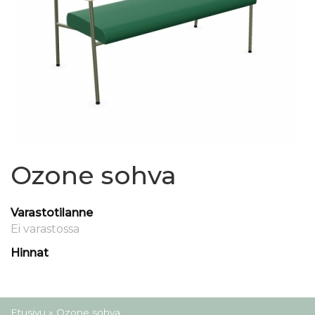
Ozone sohva
Varastotilanne
Ei varastossa
Hinnat
Olet täällä
Etusivu
» Ozone sohva