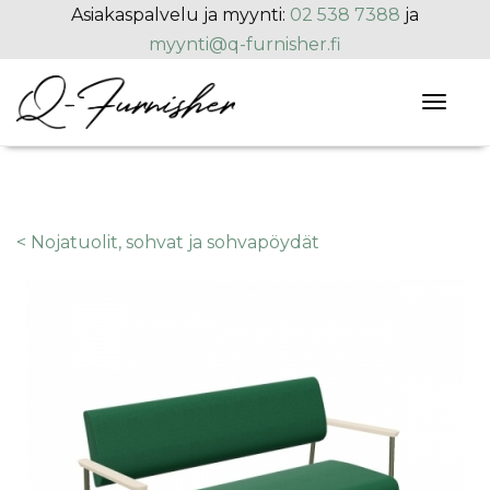
Hyppää pääsisältöön
Asiakaspalvelu ja myynti:
02 538 7388
ja
myynti@q-furnisher.fi
Toggl
naviga
< Nojatuolit, sohvat ja sohvapöydät