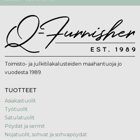
Toimisto- ja julkitilakalusteiden maahantuoja jo
vuodesta 1989.
TUOTTEET
Asiakastuolit
Työtuolit
Satulatuolit
Pöydät ja sermit
Nojatuolit, sohvat ja sohvapöydät