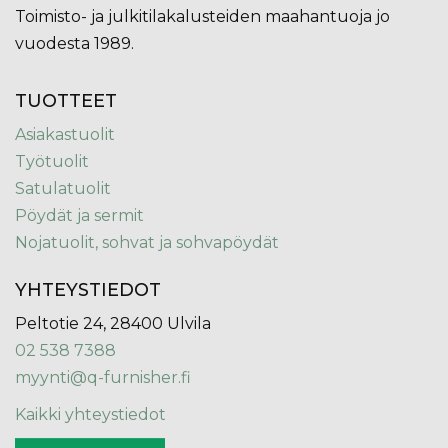
Toimisto- ja julkitilakalusteiden maahantuoja jo
vuodesta 1989.
TUOTTEET
Asiakastuolit
Työtuolit
Satulatuolit
Pöydät ja sermit
Nojatuolit, sohvat ja sohvapöydät
YHTEYSTIEDOT
Peltotie 24, 28400 Ulvila
02 538 7388
myynti@q-furnisher.fi
Kaikki yhteystiedot