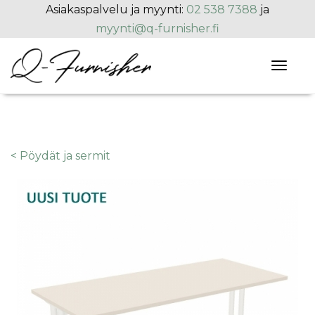
Hyppää pääsisältöön
Asiakaspalvelu ja myynti:
02 538 7388
ja
myynti@q-furnisher.fi
Toggl
naviga
< Pöydät ja sermit