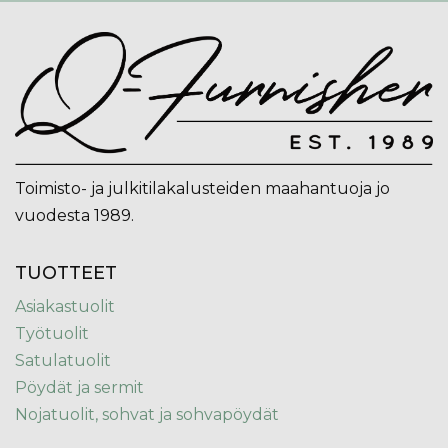
Toimisto- ja julkitilakalusteiden maahantuoja jo
vuodesta 1989.
TUOTTEET
Asiakastuolit
Työtuolit
Satulatuolit
Pöydät ja sermit
Nojatuolit, sohvat ja sohvapöydät