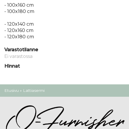
- 100x160 cm
- 100x180 cm
- 120x140 cm
- 120x160 cm
- 120x180 cm
Varastotilanne
Ei varastossa
Hinnat
Olet täällä
Etusivu
» Lattiasermi