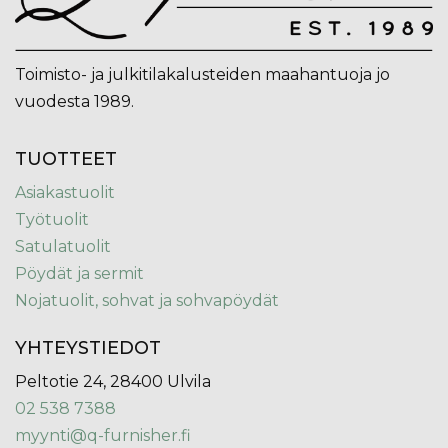
Toimisto- ja julkitilakalusteiden maahantuoja jo
vuodesta 1989.
TUOTTEET
Asiakastuolit
Työtuolit
Satulatuolit
Pöydät ja sermit
Nojatuolit, sohvat ja sohvapöydät
YHTEYSTIEDOT
Peltotie 24, 28400 Ulvila
02 538 7388
myynti@q-furnisher.fi