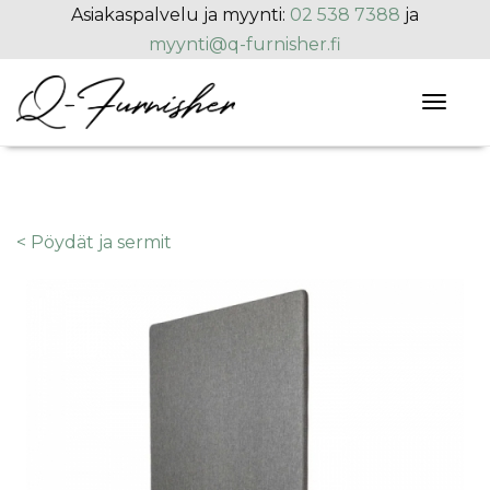
Hyppää pääsisältöön
Asiakaspalvelu ja myynti:
02 538 7388
ja
myynti@q-furnisher.fi
Toggl
naviga
< Pöydät ja sermit