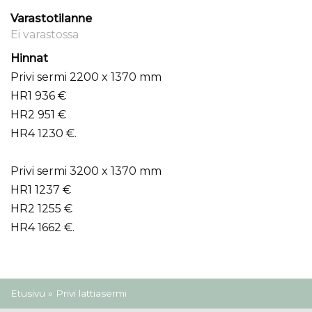
Varastotilanne
Ei varastossa
Hinnat
Privi sermi 2200 x 1370 mm
HR1 936 €
HR2 951 €
HR4 1230 €.
Privi sermi 3200 x 1370 mm
HR1 1237 €
HR2 1255 €
HR4 1662 €.
Olet täällä
Etusivu
» Privi lattiasermi