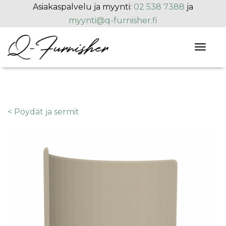
Hyppää pääsisältöön
Asiakaspalvelu ja myynti:
02 538 7388
ja
myynti@q-furnisher.fi
Toggl
naviga
< Pöydät ja sermit