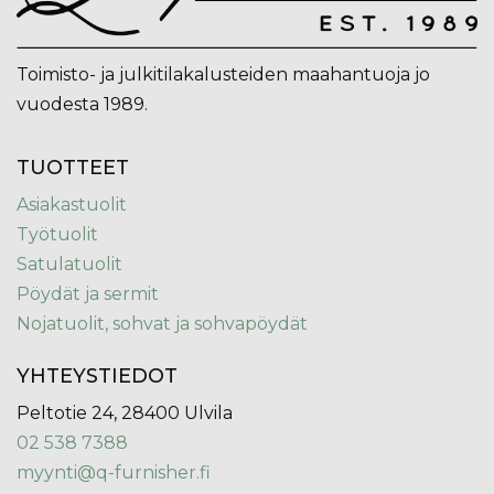
Toimisto- ja julkitilakalusteiden maahantuoja jo
vuodesta 1989.
TUOTTEET
Asiakastuolit
Työtuolit
Satulatuolit
Pöydät ja sermit
Nojatuolit, sohvat ja sohvapöydät
YHTEYSTIEDOT
Peltotie 24, 28400 Ulvila
02 538 7388
myynti@q-furnisher.fi