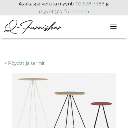
Hyppää pääsisältöön
Asiakaspalvelu ja myynti:
02 538 7388
ja
myynti@q-furnisher.fi
Toggl
naviga
< Pöydät ja sermit