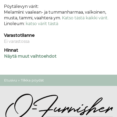
Pöytälevyn värit:
Melamiini: vaalean- ja tummanharmaa, valkoinen,
musta, tammi, vaahtera ym.
Katso tästä kaikki värit.
Linoleum:
katso värit tästä
Varastotilanne
Ei varastossa
Hinnat
Näytä muut vaihtoehdot
Olet täällä
Etusivu
» Tilkka pöydät