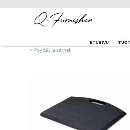
Hyppää pääsisältöön
ETUSIVU
TUO
< Pöydät ja sermit