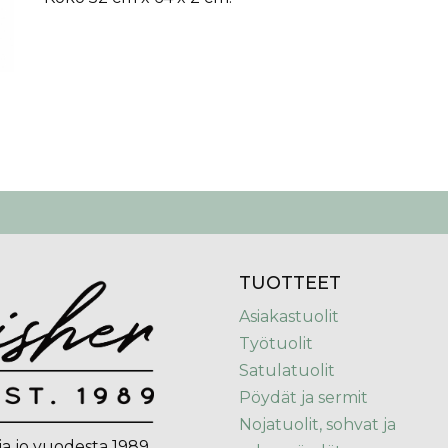
TUOTTEET
Asiakastuolit
Työtuolit
Satulatuolit
Pöydät ja sermit
Nojatuolit, sohvat ja
ja jo vuodesta 1989.