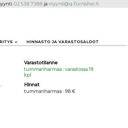
yynti:
02 538 7388
ja
myynti@q-furnisher.fi
RITYS
HINNASTO JA VARASTOSALDOT
Varastotilanne
tummanharmaa : varastossa 19
kpl
Hinnat
.
tummanharmaa : 98 €