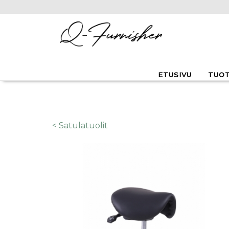
Hyppää pääsisältöön
ETUSIVU
TUO
< Satulatuolit