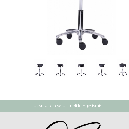
Olet täällä
Etusivu
» Tara satulatuoli kangasistuin