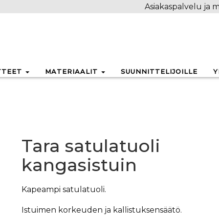
Asiakaspalvelu ja m
TTEET
MATERIAALIT
SUUNNITTELIJOILLE
Y
Tara satulatuoli
kangasistuin
Kapeampi satulatuoli.
Istuimen korkeuden ja kallistuksensäätö.