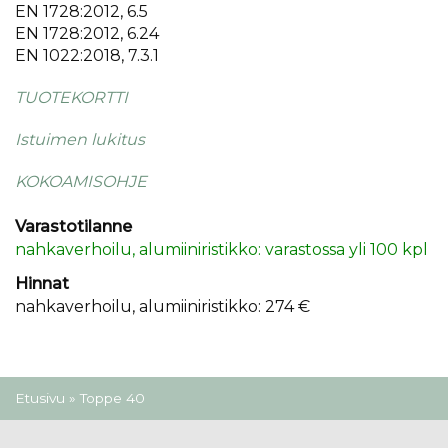
EN 1728:2012, 6.5
EN 1728:2012, 6.24
EN 1022:2018, 7.3.1
TUOTEKORTTI
Istuimen lukitus
KOKOAMISOHJE
Varastotilanne
nahkaverhoilu, alumiiniristikko: varastossa yli 100 kpl
Hinnat
nahkaverhoilu, alumiiniristikko: 274 €
Olet täällä
Etusivu
» Toppe 40