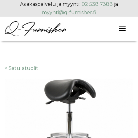
Hyppää pääsisältöön
Asiakaspalvelu ja myynti:
02 538 7388
ja
myynti@q-furnisher.fi
Toggl
naviga
< Satulatuolit