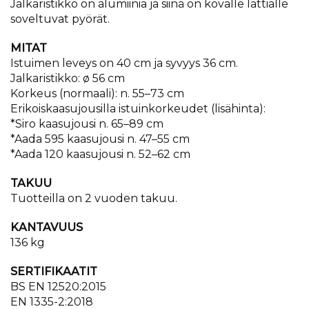
Jalkaristikko on alumiinia ja siinä on kovalle lattialle
soveltuvat pyörät.
MITAT
Istuimen leveys on 40 cm ja syvyys 36 cm.
Jalkaristikko:
ø
56 cm
Korkeus (normaali): n. 55–73 cm
Erikoiskaasujousilla istuinkorkeudet (lisähinta):
*Siro kaasujousi n. 65–89 cm
*Aada 595 kaasujousi n. 47–55 cm
*Aada 120 kaasujousi n. 52–62 cm
TAKUU
​Tuotteilla on 2 vuoden takuu.
KANTAVUUS
136 kg
SERTIFIKAATIT
BS EN 12520:2015
EN 1335-2:2018