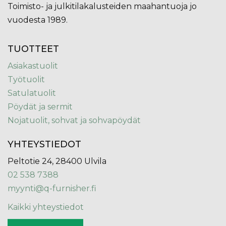
Toimisto- ja julkitilakalusteiden maahantuoja jo
vuodesta 1989.
TUOTTEET
Asiakastuolit
Työtuolit
Satulatuolit
Pöydät ja sermit
Nojatuolit, sohvat ja sohvapöydät
YHTEYSTIEDOT
Peltotie 24, 28400 Ulvila
02 538 7388
myynti@q-furnisher.fi
Kaikki yhteystiedot