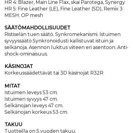
HR 4: Blazer, Main Line Flax, skai Parotega, Synergy
HR 5: Fine Leather (LE), Fine Leather (SD), Remix 3
MESH: OP mesh
SÄÄTÖMAHDOLLISUUDET
Ristiselän tuen säätö. Synkromekanismi. Istuimen
syvyyssäätö.Synkronoidusti kallistuvat istuin ja
selkänoja. Asennon lukitus viiteen eri asentoon. Anti-
shock-ominaisuus.
KÄSINOJAT
Korkeussäädettävät tai 3D käsinojat R32R
MITAT
Istuimen leveys 53 cm.
Istuimen syvyys 47 cm.
Selkänojan leveys 47 cm.
Selkänojan korkeus 53 cm.
TAKUU
​Tuotteilla on 5 vuoden takuu.