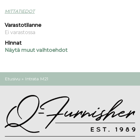
MITTATIEDOT
Varastotilanne
Ei varastossa
Hinnat
Näytä muut vaihtoehdot
Olet täällä
Etusivu
» Intrata M21