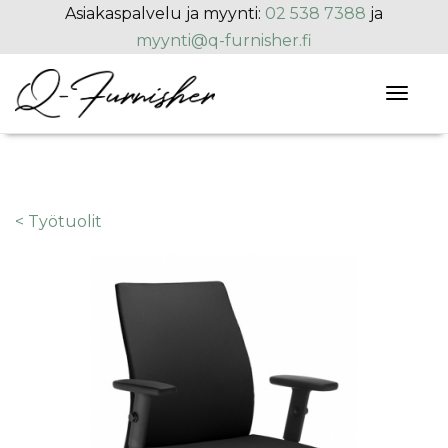
Hyppää pääsisältöön
Asiakaspalvelu ja myynti:
02 538 7388
ja
myynti@q-furnisher.fi
Toggl
naviga
< Työtuolit