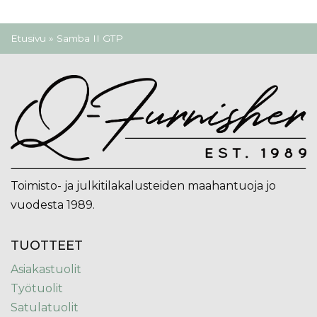
Olet täällä
Etusivu
» Samba II GTP
Toimisto- ja julkitilakalusteiden maahantuoja jo
vuodesta 1989.
TUOTTEET
Asiakastuolit
Työtuolit
Satulatuolit