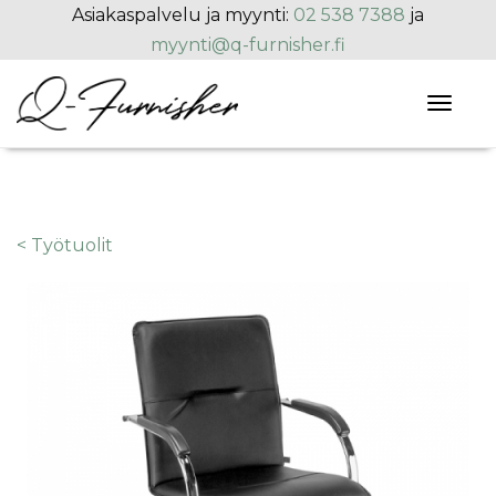
Hyppää pääsisältöön
Asiakaspalvelu ja myynti:
02 538 7388
ja
myynti@q-furnisher.fi
Toggl
naviga
< Työtuolit