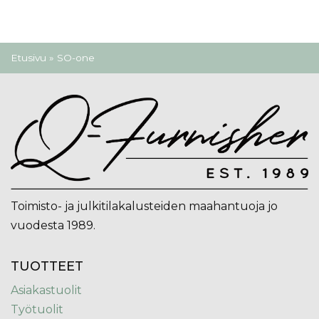
Olet täällä
Etusivu
» SO-one
Toimisto- ja julkitilakalusteiden maahantuoja jo
vuodesta 1989.
TUOTTEET
Asiakastuolit
Työtuolit