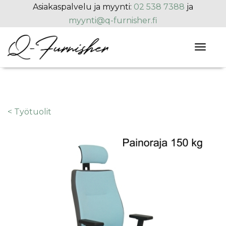
Hyppää pääsisältöön
Asiakaspalvelu ja myynti:
02 538 7388
ja
myynti@q-furnisher.fi
Toggl
naviga
< Työtuolit