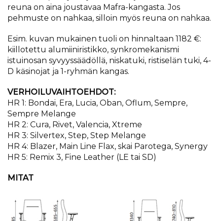
reuna on aina joustavaa Mafra-kangasta. Jos
pehmuste on nahkaa, silloin myös reuna on nahkaa.
Esim. kuvan mukainen tuoli on hinnaltaan 1182 €:
kiillotettu alumiiniristikko, synkromekanismi
istuinosan syvyyssäädöllä, niskatuki, ristiselän tuki, 4-
D käsinojat ja 1-ryhmän kangas.
VERHOILUVAIHTOEHDOT:
HR 1: Bondai, Era, Lucia, Oban, Oflum, Sempre,
Sempre Melange
HR 2: Cura, Rivet, Valencia, Xtreme
HR 3: Silvertex, Step, Step Melange
HR 4: Blazer, Main Line Flax, skai Parotega, Synergy
HR 5: Remix 3, Fine Leather (LE tai SD)
MITAT