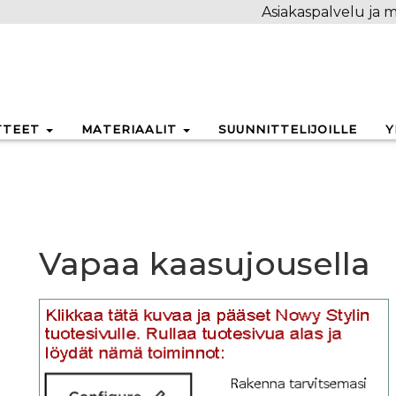
Asiakaspalvelu ja m
TTEET
MATERIAALIT
SUUNNITTELIJOILLE
Y
Vapaa kaasujousella