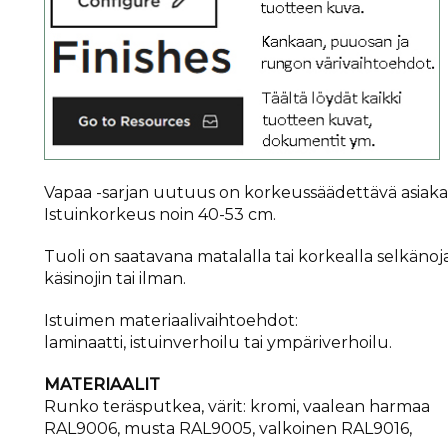
Vapaa -sarjan uutuus on korkeussäädettävä asiakas
Istuinkorkeus noin 40-53 cm.
Tuoli on saatavana matalalla tai korkealla selkänoja
käsinojin tai ilman.
Istuimen materiaalivaihtoehdot:
laminaatti, istuinverhoilu tai ympäriverhoilu.
MATERIAALIT
Runko teräsputkea, värit: kromi, vaalean harmaa
RAL9006, musta RAL9005, valkoinen RAL9016,