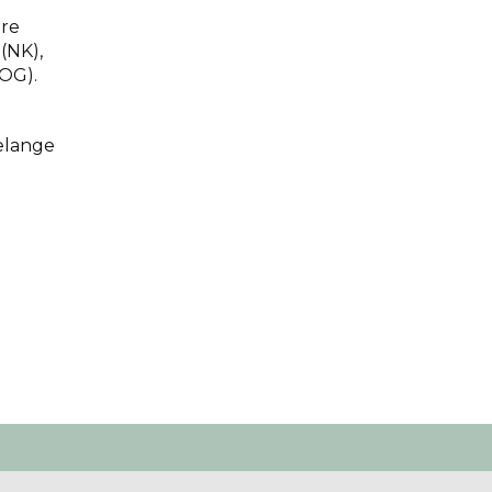
hre
(NK),
(OG).
elange