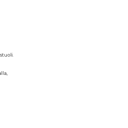
tuoli.
lla,