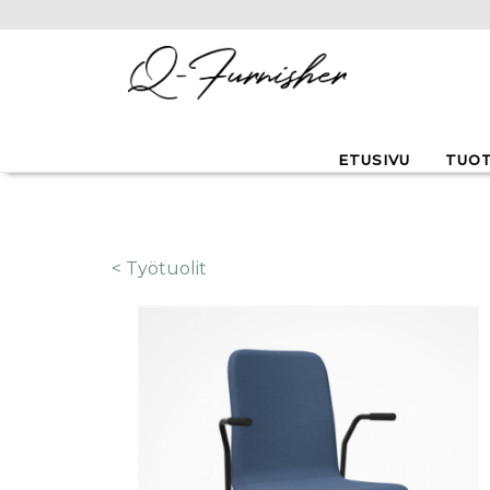
Hyppää pääsisältöön
ETUSIVU
TUO
< Työtuolit