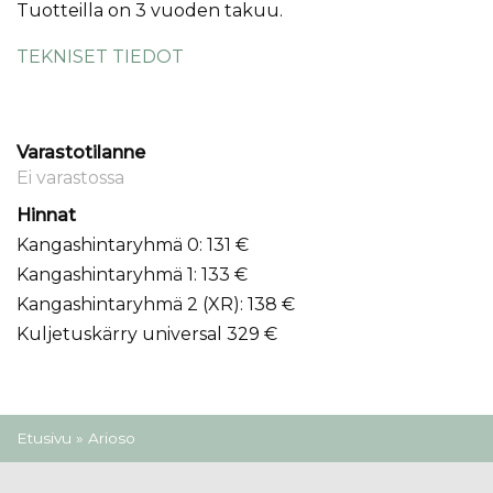
Tuotteilla on 3 vuoden takuu.
TEKNISET TIEDOT
Varastotilanne
Ei varastossa
Hinnat
Kangashintaryhmä 0: 131 €
Kangashintaryhmä 1: 133 €
Kangashintaryhmä 2 (XR): 138 €
Kuljetuskärry universal 329 €
Olet täällä
Etusivu
» Arioso