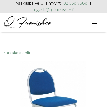
Hyppää pääsisältöön
Asiakaspalvelu ja myynti:
02 538 7388
ja
myynti@q-furnisher.fi
Toggl
naviga
< Asiakastuolit