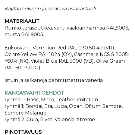
Käytännöllinen ja mukava asiakastuoli.
MATERIAALIT
Runko teräsputkea, värit: vaalean harmaa RAL9006,
musta RAL9005.
Erikoisvärit: Vermilion Red RAL 030 50 40 (VR),
Ochre Yellow RAL 1024 (OY), Cashmere NCS S 2005-
Y60R (NK), Violet Blue RAL 5000 (VB), Olive Green
RAL 6003 (OG).
Istuin ja selkänoja pehmustettua vaneria.
KANGASVAIHTOEHDOT
ryhmä 0: Basic, Micro, Leather Imitation
ryhmä 1: Bondai, Era, Lucia, Oban, Oflum, Sempre,
Sempre Melange
ryhmä 2: Cura, Rivet, Valencia, Xtreme
PINOTTAVUUS