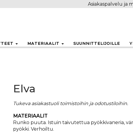
Asiakaspalvelu ja m
TTEET
MATERIAALIT
SUUNNITTELIJOILLE
Y
Elva
Tukeva asiakastuoli toimistoihin ja odotustiloihin.
MATERIAALIT
Runko puuta. Istuin taivutettua pyökkivaneria, vär
pyökki. Verhoiltu.