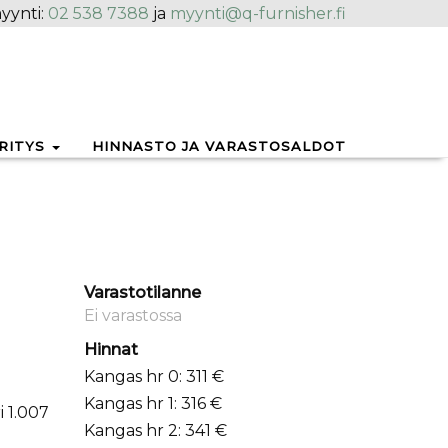
yynti:
02 538 7388
ja
myynti@q-furnisher.fi
RITYS
HINNASTO JA VARASTOSALDOT
Varastotilanne
Ei varastossa
Hinnat
Kangas hr 0: 311 €
Kangas hr 1: 316 €
i 1.007
Kangas hr 2: 341 €