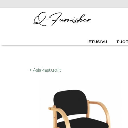
Hyppää pääsisältöön
ETUSIVU
TUO
< Asiakastuolit