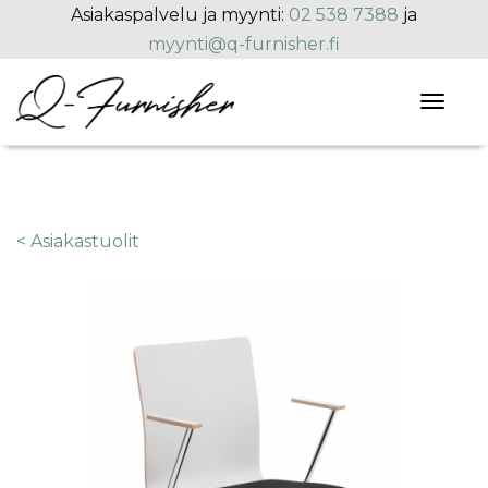
Hyppää pääsisältöön
Asiakaspalvelu ja myynti:
02 538 7388
ja
myynti@q-furnisher.fi
Toggl
naviga
< Asiakastuolit