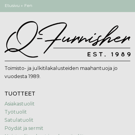
Olet täällä
Etusivu
» Fen
Toimisto- ja julkitilakalusteiden maahantuoja jo
vuodesta 1989.
TUOTTEET
Asiakastuolit
Työtuolit
Satulatuolit
Pöydät ja sermit