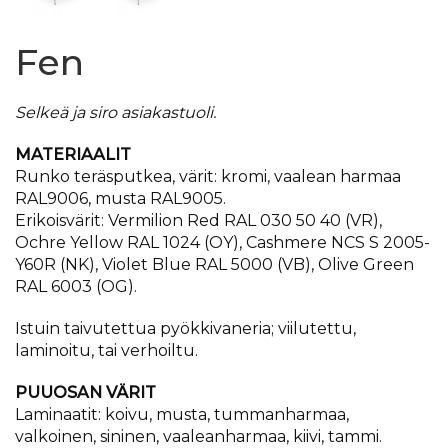
Fen
Selkeä ja siro asiakastuoli.
MATERIAALIT
Runko teräsputkea, värit: kromi, vaalean harmaa
RAL9006, musta RAL9005.
Erikoisvärit: Vermilion Red RAL 030 50 40 (VR),
Ochre Yellow RAL 1024 (OY), Cashmere NCS S 2005-
Y60R (NK), Violet Blue RAL 5000 (VB), Olive Green
RAL 6003 (OG).
Istuin taivutettua pyökkivaneria; viilutettu,
laminoitu, tai verhoiltu.
PUUOSAN VÄRIT
Laminaatit: koivu, musta, tummanharmaa,
valkoinen, sininen, vaaleanharmaa, kiivi, tammi.