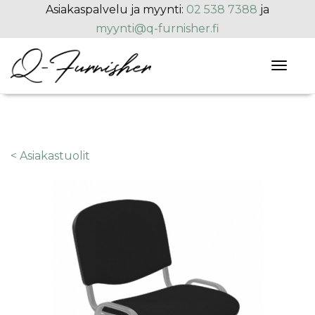
Hyppää pääsisältöön
Asiakaspalvelu ja myynti:
02 538 7388
ja
myynti@q-furnisher.fi
Toggl
naviga
< Asiakastuolit