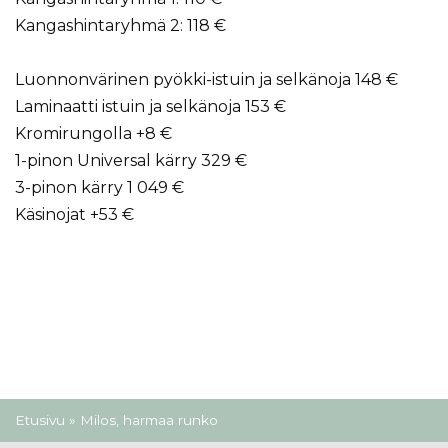
Kangashintaryhmä 2: 118 €
Luonnonvärinen pyökki-istuin ja selkänoja 148 €
Laminaatti istuin ja selkänoja 153 €
Kromirungolla +8 €
1-pinon Universal kärry 329 €
3-pinon kärry 1 049 €
Käsinojat +53 €
Olet täällä
Etusivu
» Milos, harmaa runko