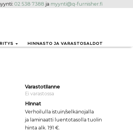
yynti:
02 538 7388
ja
myynti@q-furnisher.fi
RITYS
HINNASTO JA VARASTOSALDOT
Varastotilanne
Ei varastossa
Hinnat
Verhoilulla istuin/selkänojalla
ja laminaatti luentotasolla tuolin
hinta alk. 191 €.