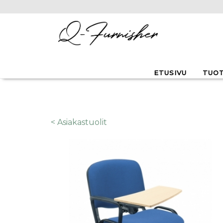
Hyppää pääsisältöön
ETUSIVU
TUO
< Asiakastuolit