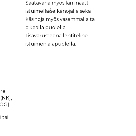
Saatavana myös laminaatti
istuimella/selkänojalla sekä
käsinoja myös vasemmalla tai
oikealla puolella.
Lisävarusteena lehtiteline
istuimen alapuolella.
hre
(NK),
(OG).
 tai