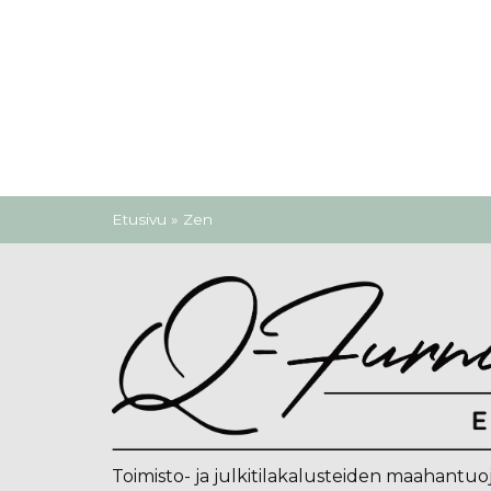
Olet täällä
Etusivu
» Zen
Toimisto- ja julkitilakalusteiden maahantuo