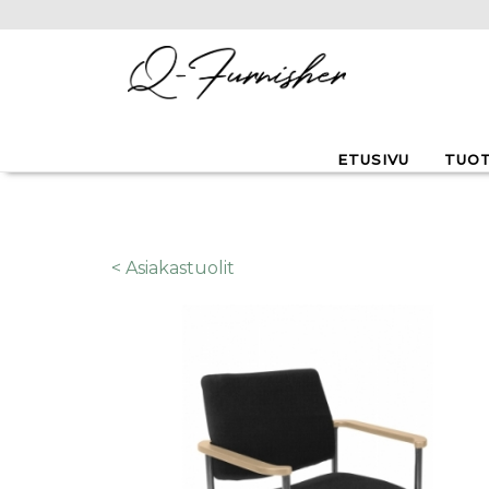
Hyppää pääsisältöön
ETUSIVU
TUO
< Asiakastuolit