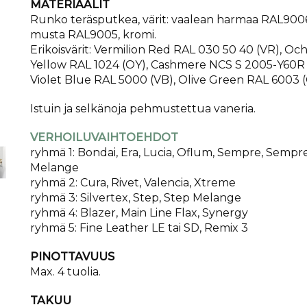
MATERIAALIT
Runko teräsputkea, värit: vaalean harmaa RAL900
musta RAL9005, kromi.
Erikoisvärit: Vermilion Red RAL 030 50 40 (VR), Oc
Yellow RAL 1024 (OY), Cashmere NCS S 2005-Y60R 
Violet Blue RAL 5000 (VB), Olive Green RAL 6003 
Istuin ja selkänoja pehmustettua vaneria.
VERHOILUVAIHTOEHDOT
ryhmä 1: Bondai, Era, Lucia, Oflum, Sempre, Sempr
Melange
ryhmä 2: Cura, Rivet, Valencia, Xtreme
ryhmä 3: Silvertex, Step, Step Melange
ryhmä 4: Blazer, Main Line Flax, Synergy
ryhmä 5: Fine Leather LE tai SD, Remix 3
PINOTTAVUUS
Max. 4 tuolia.
TAKUU