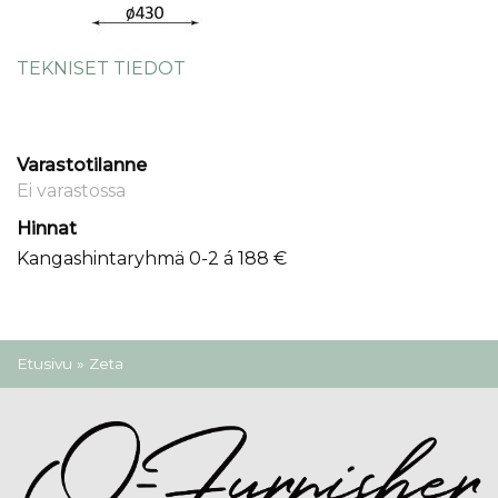
TEKNISET TIEDOT
Varastotilanne
Ei varastossa
Hinnat
Kangashintaryhmä 0-2 á 188 €
Olet täällä
Etusivu
» Zeta