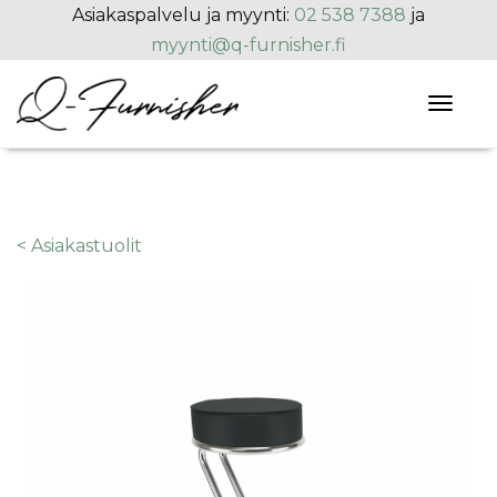
Hyppää pääsisältöön
Asiakaspalvelu ja myynti:
02 538 7388
ja
myynti@q-furnisher.fi
Toggl
naviga
< Asiakastuolit