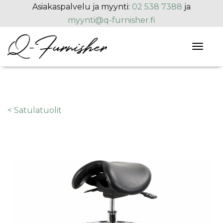
Hyppää pääsisältöön
Asiakaspalvelu ja myynti:
02 538 7388
ja
myynti@q-furnisher.fi
Toggl
naviga
< Satulatuolit