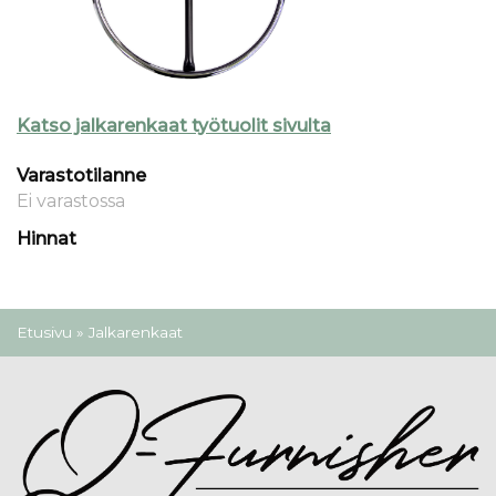
Katso jalkarenkaat työtuolit sivulta
Varastotilanne
Ei varastossa
Hinnat
Olet täällä
Etusivu
» Jalkarenkaat