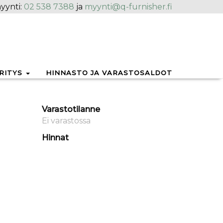
yynti:
02 538 7388
ja
myynti@q-furnisher.fi
RITYS
HINNASTO JA VARASTOSALDOT
Varastotilanne
Ei varastossa
Hinnat