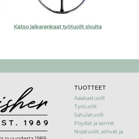
Katso jalkarenkaat työtuolit sivulta
TUOTTEET
Asiakastuolit
Työtuolit
Satulatuolit
Pöydät ja sermit
Nojatuolit, sohvat ja
ja jo vuodesta 1989.