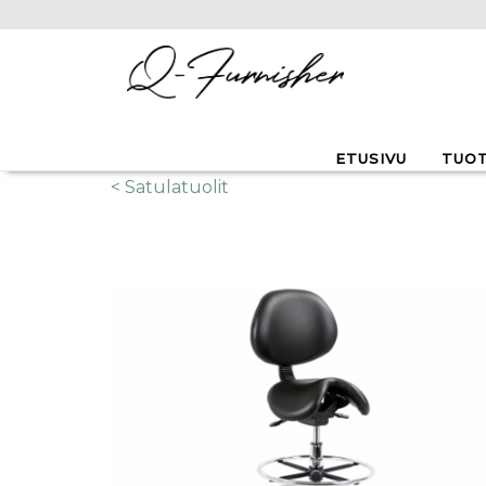
Hyppää pääsisältöön
ETUSIVU
TUO
< Satulatuolit